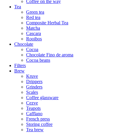
Coffee on the way
Tea
Green tea
Red tea
Composite Herbal Tea
Matcha
Cascara
Rooibos
Chocolate
Cocoa
Chocolate Fino de aroma
Cocoa beans
Filters
Brew
Kruve
Drippers
Grinders
Scales
Coffee glassware
Cezve
Teapots
Cafflano
French press
Storing coffee
Tea brew