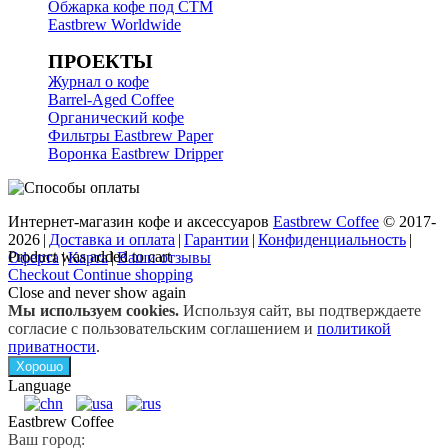
Обжарка кофе под СТМ
Eastbrew Worldwide
ПРОЕКТЫ
Журнал о кофе
Barrel-Aged Coffee
Органический кофе
Фильтры Eastbrew Paper
Воронка Eastbrew Dripper
Интернет-магазин кофе и аксессуаров
Eastbrew Coffee
© 2017-
2026
|
Доставка и оплата
|
Гарантии
|
Конфиденциальность
|
Product was added to cart
Оферта
|
Карта
|
Ваши отзывы
Checkout
Continue shopping
Close and never show again
Мы используем cookies.
Используя сайт, вы подтверждаете
согласие с пользовательским соглашением и
политикой
приватности
.
Хорошо
Language
Eastbrew Coffee
Ваш город: