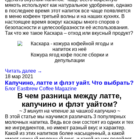
мякоть используют как натуральное удобрение, однако
в последнее время этот напиток все чаще появляется
в меню кофеен третьей волны и на наших кухнях. В
настоящее время вокруг каскары много споров о
безопасности и целесообразности её использования.
Так что же такое Каскара – отход или вкусный продукт?
Кожура ягод кофе после сборки и
депульпации
Читать далее →
18
мар
2021
Капучино, латте и флэт уайт. Что выбрать?
Блог
Eastbrew Coffee Magazine
В чем разница между латте,
капучино и флэт уайтом?
~ 3 минут на чтение за чашкой капучино ~
В этой статье мы научимся различать 3 популярных
молочных напитка. Ведь все они состоят из одних и тех
же ингредиентов, но имеют разный вкус и характер.
Какой из этих напитков более насыщенный, а какой
имеет нежный молочный вкус, и какой из них подойдет