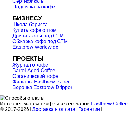
Сертификаты
Подписка на кофе
БИЗНЕСУ
Школа бариста
Купить кофе оптом
Дрип-пакеты под СТМ
Обжарка кофе под СТМ
Eastbrew Worldwide
ПРОЕКТЫ
Журнал о кофе
Barrel-Aged Coffee
Органический кофе
Фильтры Eastbrew Paper
Воронка Eastbrew Dripper
Интернет-магазин кофе и аксессуаров
Eastbrew Coffee
© 2017-2026
|
Доставка и оплата
|
Гарантии
|
Язык
Конфиденциальность
|
Оферта
|
Карта
|
Ваши отзывы
Eastbrew Coffee
105006, г. Москва, ул. Ольховская, д. 14с8
8 (800) 600-76-42
+7 (951) 008-78-78