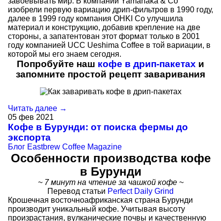
завоёвывать мир. В компании Yamanaka & Co
изобрели первую вариацию дрип-фильтров в 1990 году,
далее в 1999 году компания OHKI Co улучшила
материал и конструкцию, добавив крепление на две
стороны, а запатентован этот формат только в 2001
году компанией UCC Ueshima Coffee в той вариации, в
которой мы его знаем сегодня.
Попробуйте наш
кофе в дрип-пакетах
и
запомните простой рецепт заваривания
Читать далее →
05
фев
2021
Кофе в Бурунди: от поиска фермы до
экспорта
Блог
Eastbrew Coffee Magazine
Особенности производства кофе
в Бурунди
~ 7 минут на чтение за чашкой кофе ~
Перевод статьи
Perfect Daily Grind
Крошечная восточноафриканская страна Бурунди
производит уникальный кофе. Учитывая высоту
произрастания, вулканические почвы и качественную