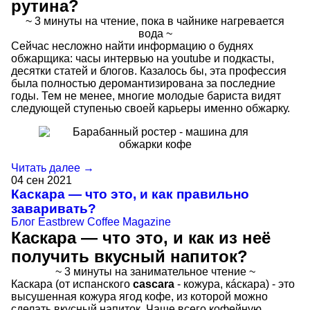
рутина?
~ 3 минуты на чтение, пока в чайнике нагревается
вода ~
Сейчас несложно найти информацию о буднях
обжарщика: часы интервью на youtube и подкасты,
десятки статей и блогов. Казалось бы, эта профессия
была полностью деромантизирована за последние
годы. Тем не менее, многие молодые бариста видят
следующей ступенью своей карьеры именно обжарку.
Читать далее →
04
сен
2021
Каскара — что это, и как правильно
заваривать?
Блог
Eastbrew Coffee Magazine
Каскара — что это, и как из неё
получить вкусный напиток?
~ 3 минуты на занимательное чтение ~
Каскара (от испанского
cascara
- кожура, кáскара) - это
высушенная кожура ягод кофе, из которой можно
сделать вкусный напиток. Чаще всего кофейную