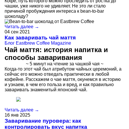
Кофе, путь которого можно проследить от ростка до
чашки, уже никого не удивляет. Не это ли стало
причиной пробуждения интереса к bean-to-bar
шоколаду?
Читать далее →
04
сен
2021
Как заваривать чай маття
Блог
Eastbrew Coffee Magazine
Чай маття: история напитка и
способы заваривания
~ 5 минут на чтение за чашкой чая ~
Когда-то этот чай был атрибутом чайных церемоний, а
сейчас его можно отведать практически в любой
кофейне. Расскажем о чае маття, окунемся в историю
и узнаем, в чем его польза и вред, и как правильно
заваривать знаменитый японский чай.
Читать далее →
16
янв
2025
Заваривание пуровера: как
контролировать вкус напитка